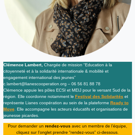
Clémence Lambert,
Chargée de mission “Education à la
citoyenneté et à la solidarité internationale & mobilité et
engagement international des jeunes”
c.lambert@lianescooperation.org – 06 56 81 88 78
Clémence appuie les pôles ECSI et MEIJ pour le versant Sud de la
région. Elle coordonne notamment le
Festival des Solidarités
et
représente Lianes coopération au sein de la plateforme
Ready to
Move
. Elle accompagne les acteurs éducatifs et organisations de
jeunesse picardes.
Pour demander un
rendez-vous
avec un membre de l’équipe,
cliquez sur l’onglet prendre “rendez-vous” ci-dessous.