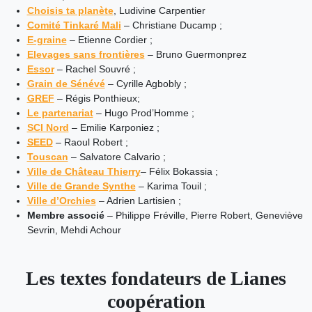
Choisis ta planète
, Ludivine Carpentier
Comité Tinkaré Mali
– Christiane Ducamp ;
E-graine
– Etienne Cordier ;
Elevages sans frontières
– Bruno Guermonprez
Essor
– Rachel Souvré ;
Grain de Sénévé
– Cyrille Agbobly ;
GREF
– Régis Ponthieux;
Le partenariat
– Hugo Prod’Homme ;
SCI Nord
– Emilie Karponiez ;
SEED
– Raoul Robert ;
Touscan
– Salvatore Calvario ;
Ville de Château Thierry
– Félix Bokassia ;
Ville de Grande Synthe
– Karima Touil ;
Ville d’Orchies
– Adrien Lartisien ;
Membre associé
– Philippe Fréville, Pierre Robert, Geneviève
Sevrin, Mehdi Achour
Les textes fondateurs de Lianes
coopération