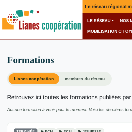
Le réseau régional m
LE RÉSEAU
NOS 
MOBILISATION CITO
Formations
Lianes coopération
membres du réseau
Retrouvez ici toutes les formations publiées par
Aucune formation à venir pour le moment. Voici les dernières fo
TERMINÉE
ECM
ECSI
JEUNESSE