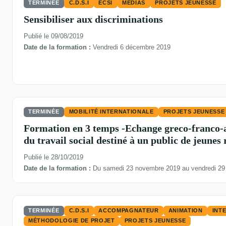
TERMINÉE
C.D.S.I
ECSI
MÉDIAS
PROJETS JEUNESSE
Sensibiliser aux discriminations
Publié le 09/08/2019
Date de la formation :
Vendredi 6 décembre 2019
TERMINÉE
MOBILITÉ INTERNATIONALE
PROJETS JEUNESSE
Formation en 3 temps -Echange greco-franco-
du travail social destiné à un public de jeunes 
Publié le 28/10/2019
Date de la formation :
Du samedi 23 novembre 2019 au vendredi 29
TERMINÉE
C.D.S.I
ACCOMPAGNATEUR
ANIMATION
INT
MÉTHODOLOGIE DE PROJET
PROJETS JEUNESSE