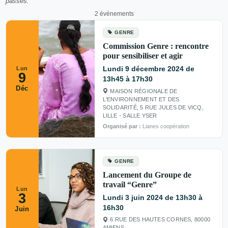
passés.
2 événements
GENRE
Commission Genre : rencontre
pour sensibiliser et agir
Lundi 9 décembre 2024 de
Lun
9
13h45 à 17h30
Déc
MAISON RÉGIONALE DE
L'ENVIRONNEMENT ET DES
SOLIDARITÉ, 5 RUE JULES DE VICQ,
LILLE - SALLE YSER
Organisé par :
Lianes coopération
GENRE
Lancement du Groupe de
travail “Genre”
Lun
3
Lundi 3 juin 2024 de 13h30 à
16h30
Juin
6 RUE DES HAUTES CORNES, 80000
AMIENS