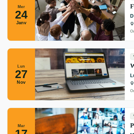
F
Mer
24
D
Janv
Or
W
Lun
27
L
Nov
Or
P
Mar
17