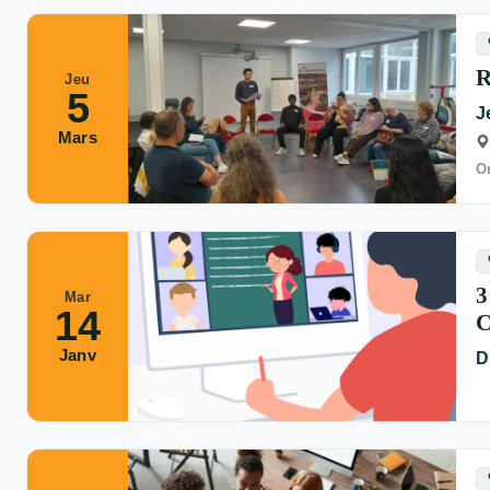
R
Jeu
5
J
Mars
Or
3
Mar
14
Janv
D