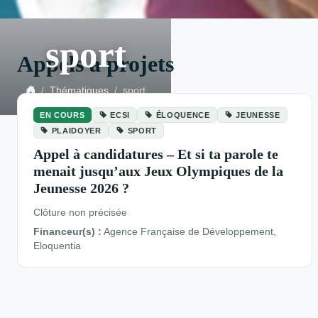
sport
Appels à projets
Thématiques
sport
EN COURS
ECSI
ÉLOQUENCE
JEUNESSE
PLAIDOYER
SPORT
Appel à candidatures – Et si ta parole te
menait jusqu’aux Jeux Olympiques de la
Jeunesse 2026 ?
Clôture non précisée
Financeur(s) :
Agence Française de Développement,
Eloquentia