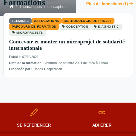
Formations
Plus de formations (1)
Thématiques
conception
TERMINÉE
ASSOCIATIONS
MÉTHODOLOGIE DE PROJET
PARCOURS DE FORMATION
CONCEPTION
DIAGNOSTIC
MICROPROJETS
Concevoir et monter un microprojet de solidarité
internationale
Publié le 07/10/2021
Date de la formation :
Vendredi 22 octobre 2021 de 9h30 à 17h00
Proposée par :
Lianes Coopération
SE RÉFÉRENCER
ADHÉRER