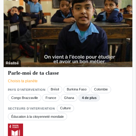
Réalisé
Parle-moi de ta classe
Choisis ta planète
Brésil
Burkina Faso
Colombie
PAYS D’INTERVENTION
Congo Brazzaville
France
Ghana
4 de plus
Culture
SECTEURS D’INTERVENTION
Éducation à la citoyenneté mondiale