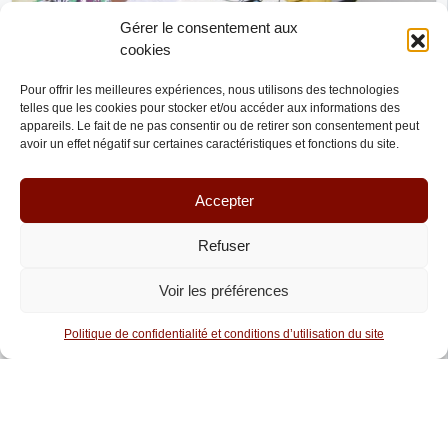
Gérer le consentement aux
Réalisé
cookies
Energies renouvelables à Madagascar
Pour offrir les meilleures expériences, nous utilisons des technologies
Dina Mada
telles que les cookies pour stocker et/ou accéder aux informations des
Madagascar
PAYS D’INTERVENTION
appareils. Le fait de ne pas consentir ou de retirer son consentement peut
avoir un effet négatif sur certaines caractéristiques et fonctions du site.
Croissance économique - Emploi
SECTEURS D’INTERVENTION
Éducation
Égalité H-F
Énergie
Enseignement - Formation
Accepter
Acteurs de l'énergie pour l'Afrique
FINANCEURS RÉGIONAUX
Refuser
Région Hauts de France
Voir les préférences
Politique de confidentialité et conditions d’utilisation du site