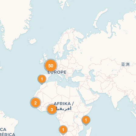
50
2
3