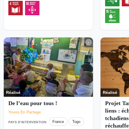
Réalisé
Réalisé
De l’eau pour tous !
Projet Ta
liens : é
Yovos En Partage
tchadiens
France
Togo
PAYS D’INTERVENTION
réchauff