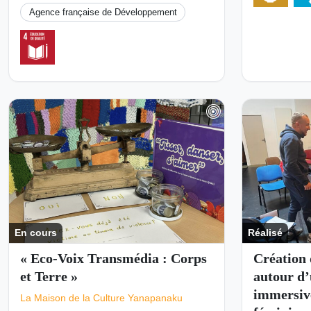
Agence française de Développement
En cours
Réalisé
« Eco-Voix Transmédia : Corps
Création 
et Terre »
autour d’
immersive
La Maison de la Culture Yanapanaku