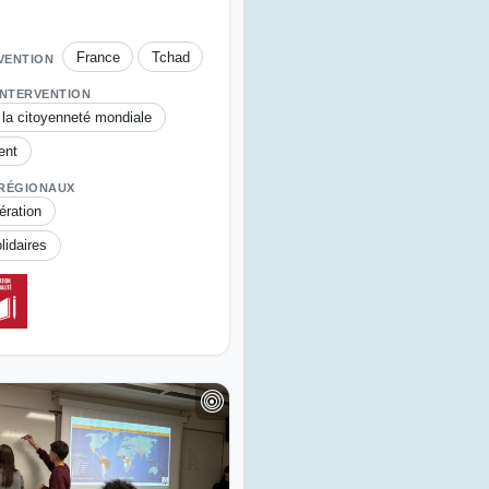
France
Tchad
RVENTION
INTERVENTION
 la citoyenneté mondiale
ent
 RÉGIONAUX
ération
idaires