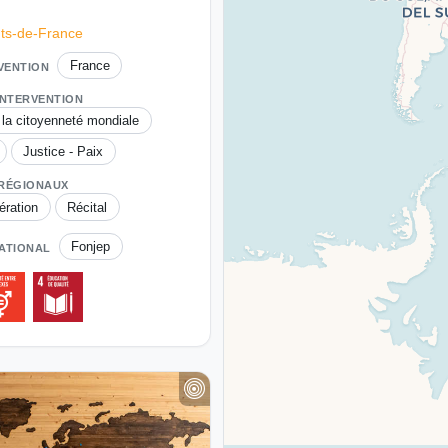
ts-de-France
France
RVENTION
INTERVENTION
 la citoyenneté mondiale
Justice - Paix
 RÉGIONAUX
ération
Récital
Fonjep
ATIONAL