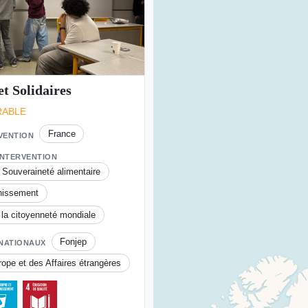
et Solidaires
RABLE
France
RVENTION
INTERVENTION
- Souveraineté alimentaire
nissement
 la citoyenneté mondiale
Fonjep
NATIONAUX
rope et des Affaires étrangères