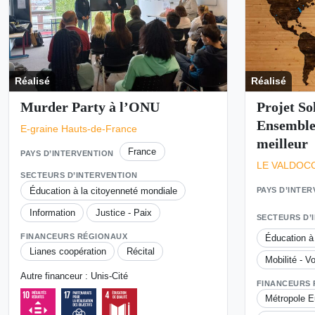
Réalisé
Réalisé
Murder Party à l’ONU
Projet So
Ensemble
E-graine Hauts-de-France
meilleur
France
PAYS D’INTERVENTION
LE VALDOCC
SECTEURS D’INTERVENTION
Éducation à la citoyenneté mondiale
PAYS D’INTE
Information
Justice - Paix
SECTEURS D’
FINANCEURS RÉGIONAUX
Éducation à
Lianes coopération
Récital
Mobilité - Vo
Autre financeur : Unis-Cité
FINANCEURS
Métropole E