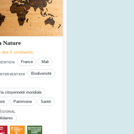
a Nature
s des 5 continents
France
Mali
RVENTION
Biodiversité
INTERVENTION
 la citoyenneté mondiale
ent
Patrimoine
Santé
ÉGIONAL
idaires