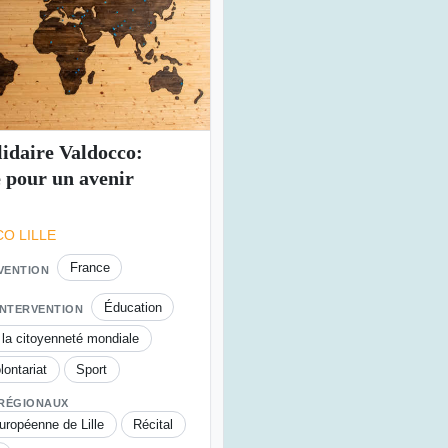
lidaire Valdocco:
 pour un avenir
O LILLE
France
RVENTION
Éducation
INTERVENTION
 la citoyenneté mondiale
lontariat
Sport
 RÉGIONAUX
uropéenne de Lille
Récital