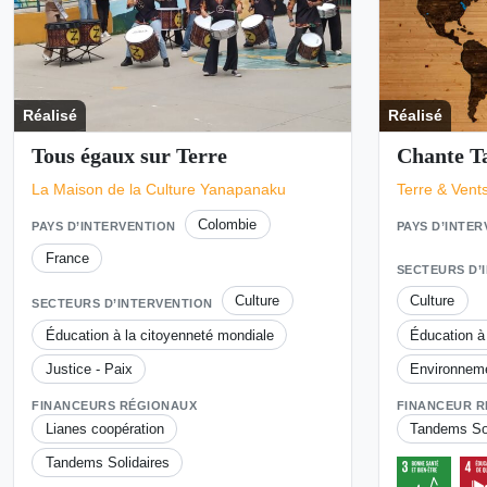
Réalisé
Réalisé
Tous égaux sur Terre
Chante T
La Maison de la Culture Yanapanaku
Terre & Vent
Colombie
PAYS D’INTERVENTION
PAYS D’INTE
France
SECTEURS D’
Culture
Culture
SECTEURS D’INTERVENTION
Éducation à la citoyenneté mondiale
Éducation à
Justice - Paix
Environnem
FINANCEURS RÉGIONAUX
FINANCEUR R
Lianes coopération
Tandems Sol
Tandems Solidaires