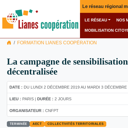
Le réseau régional m
LE RÉSEAU
NOS 
MOBILISATION CITO
FORMATION LIANES COOPÉRATION
La campagne de sensibilisation
décentralisée​
DATE :
DU LUNDI 2 DÉCEMBRE 2019 AU MARDI 3 DÉCEMBRE 
LIEU :
PARIS |
DURÉE :
2 JOURS
ORGANISATEUR :
CNFPT
TERMINÉE
AECT
COLLECTIVITÉS TERRITORIALES