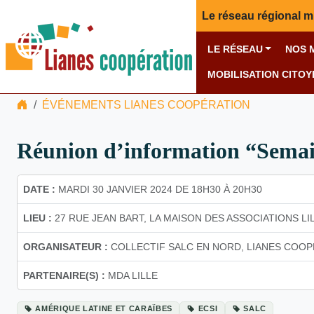
Le réseau régional m
LE RÉSEAU
NOS 
MOBILISATION CITO
ÉVÉNEMENTS LIANES COOPÉRATION
Réunion d’information “Semain
DATE :
MARDI 30 JANVIER 2024 DE 18H30 À 20H30
LIEU :
27 RUE JEAN BART, LA MAISON DES ASSOCIATIONS LI
ORGANISATEUR :
COLLECTIF SALC EN NORD, LIANES COO
PARTENAIRE(S) :
MDA LILLE
AMÉRIQUE LATINE ET CARAÏBES
ECSI
SALC