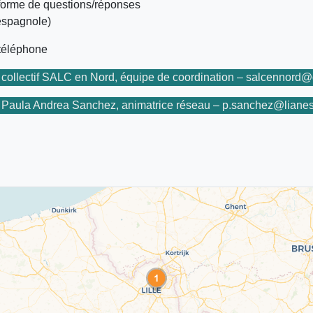
forme de questions/réponses
espagnole)
 téléphone
:
collectif SALC en Nord, équipe de coordination – salcennord
:
Paula Andrea Sanchez, animatrice réseau – p.sanchez@lianesc