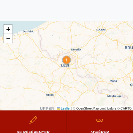
+
−
Leaflet
|
© OpenStreetMap contributors © CARTO
SE RÉFÉRENCER
ADHÉRER