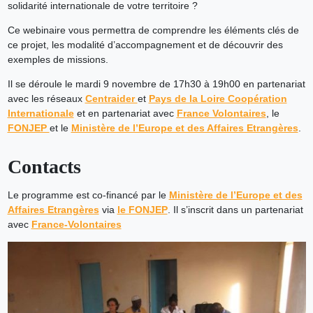
solidarité internationale de votre territoire ?
Ce webinaire vous permettra de comprendre les éléments clés de
ce projet, les modalité d’accompagnement et de découvrir des
exemples de missions.
Il se déroule le mardi 9 novembre de 17h30 à 19h00 en partenariat
avec les réseaux
Centraider
et
Pays de la Loire Coopération
Internationale
et en partenariat avec
France Volontaires
, le
FONJEP
et le
Ministère de l’Europe et des Affaires Etrangères
.
Contacts
Le programme est co-financé par le
Ministère de l’Europe et des
Affaires Etrangères
via
le FONJEP
. Il s’inscrit dans un partenariat
avec
France-Volontaires