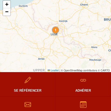
+
−
Leaflet
|
© OpenStreetMap contributors © CARTO
SE RÉFÉRENCER
ADHÉRER