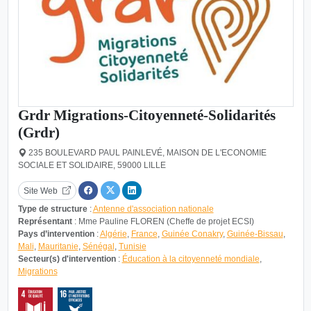
Grdr Migrations-Citoyenneté-Solidarités
(Grdr)
235 BOULEVARD PAUL PAINLEVÉ, MAISON DE L'ECONOMIE
SOCIALE ET SOLIDAIRE, 59000 LILLE
Site Web
Type de structure
:
Antenne d'association nationale
Représentant
: Mme Pauline FLOREN (Cheffe de projet ECSI)
Pays d’intervention
:
Algérie
,
France
,
Guinée Conakry
,
Guinée-Bissau
,
Mali
,
Mauritanie
,
Sénégal
,
Tunisie
Secteur(s) d'intervention
:
Éducation à la citoyenneté mondiale
,
Migrations