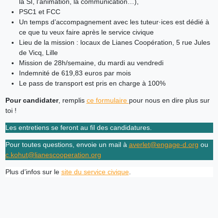
la SI, l’animation, la communication…),
PSC1 et FCC
Un temps d’accompagnement avec les tuteur·ices est dédié à
ce que tu veux faire après le service civique
Lieu de la mission : locaux de Lianes Coopération, 5 rue Jules
de Vicq, Lille
Mission de 28h/semaine, du mardi au vendredi
Indemnité de 619,83 euros par mois
Le pass de transport est pris en charge à 100%
Pour candidater
, remplis
ce formulaire
pour nous en dire plus sur
toi !
Les entretiens se feront au fil des candidatures.
Pour toutes questions, envoie un mail à
averlet@engage-d.org
ou
c.kohut@lianescooperation.org
Plus d’infos sur le
site du service civique
.