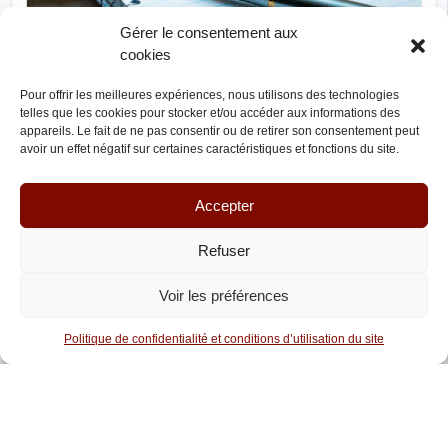
Gérer le consentement aux
cookies
Pour offrir les meilleures expériences, nous utilisons des technologies
telles que les cookies pour stocker et/ou accéder aux informations des
TÉLÉPHONE
MESSAGE
appareils. Le fait de ne pas consentir ou de retirer son consentement peut
avoir un effet négatif sur certaines caractéristiques et fonctions du site.
Ville de Saint-Quentin
PLACE DE L'HÔTEL DE VILLE, 02100 SAINT-QUENTIN
Accepter
Collectivité territoriale
La Ville de Saint-Quentin travaille avec l'Allemagne,
Refuser
Allemagne
Canada
Chine
Espagne
PAYS D’INTERVENTION
Voir les préférences
Roumanie
Royaume-Uni
Politique de confidentialité et conditions d’utilisation du site