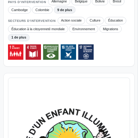
Allemagne
Belgique
Bolivie
Brésil
PAYS D’INTERVENTION
Cambodge
Colombie
9 de plus
Action sociale
Culture
Éducation
SECTEURS D’INTERVENTION
Éducation à la citoyenneté mondiale
Environnement
Migrations
1 de plus