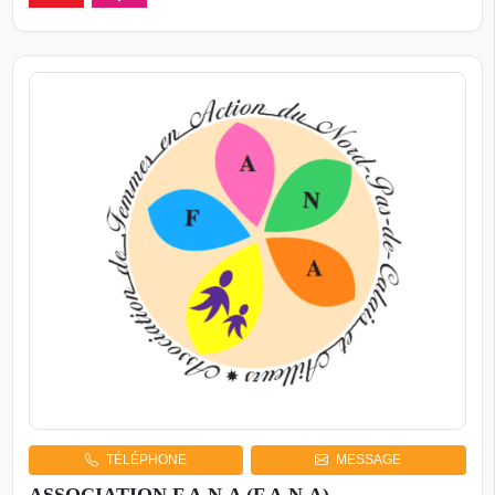
TÉLÉPHONE
MESSAGE
ASSOCIATION F.A.N.A (F.A.N.A)