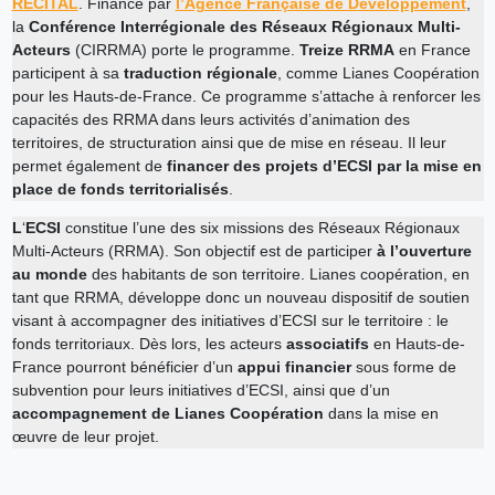
RECITAL
. Financé par
l’Agence Française de Développement
,
la
Conférence Interrégionale des Réseaux Régionaux Multi-
Acteurs
(CIRRMA) porte le programme.
Treize RRMA
en France
participent à sa
traduction régionale
, comme Lianes Coopération
pour les Hauts-de-France. Ce programme s’attache à renforcer les
capacités des RRMA dans leurs activités d’animation des
territoires, de structuration ainsi que de mise en réseau. Il leur
permet également de
financer des projets d’ECSI par la mise en
place de fonds territorialisés
.
L
‘
ECSI
constitue l’une des six missions des Réseaux Régionaux
Multi-Acteurs (RRMA). Son objectif est de participer
à l’ouverture
au monde
des habitants de son territoire. Lianes coopération, en
tant que RRMA, développe donc un nouveau dispositif de soutien
visant à accompagner des initiatives d’ECSI sur le territoire : le
fonds territoriaux. Dès lors, les acteurs
associatifs
en Hauts-de-
France pourront bénéficier d’un
appui financier
sous forme de
subvention pour leurs initiatives d’ECSI, ainsi que d’un
accompagnement de Lianes Coopération
dans la mise en
œuvre de leur projet.