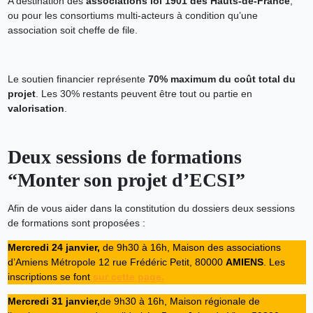
A destination des
associations loi 1901 des Hauts-de-France
,
ou pour les consortiums multi-acteurs à condition qu’une
association soit cheffe de file.
___
Le soutien financier représente
70% maximum du coût total du
projet
. Les 30% restants peuvent être tout ou partie en
valorisation
.
Deux sessions de formations
“Monter son projet d’ECSI”
Afin de vous aider dans la constitution du dossiers deux sessions
de formations sont proposées :
Mercredi 24 janvier,
de 9h30 à 16h, Maison des associations
d’Amiens Métropole 12 rue Frédéric Petit, 80000
AMIENS
. Les
inscriptions se font
sur cette page.
Mercredi 31 janvier,
de 9h30 à 16h, Maison régionale de