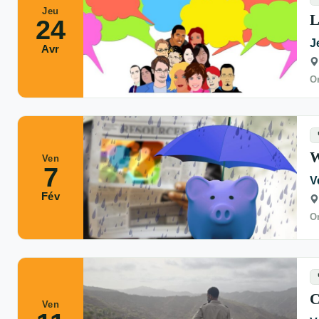
Jeu
L
24
J
Avr
Or
W
Ven
7
V
Fév
Or
C
Ven