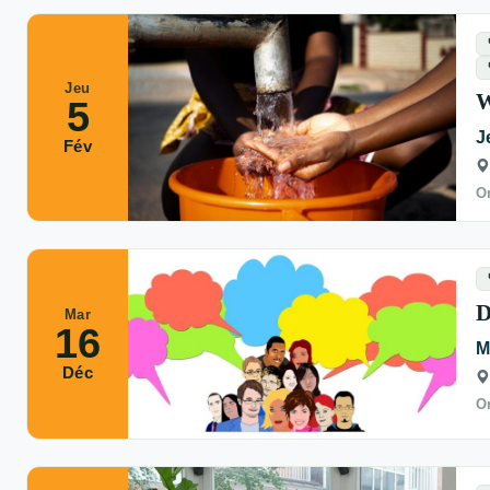
Jeu
W
5
J
Fév
Or
D
Mar
16
M
Déc
Or