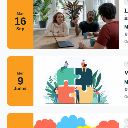
L
Mar
i
16
M
Sep
Or
W
Mer
9
M
Juillet
Or