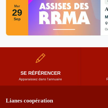
Mar
A
29
M
Sep
Or
SE RÉFÉRENCER
Apparaissez dans l'annuaire
R
Lianes coopération