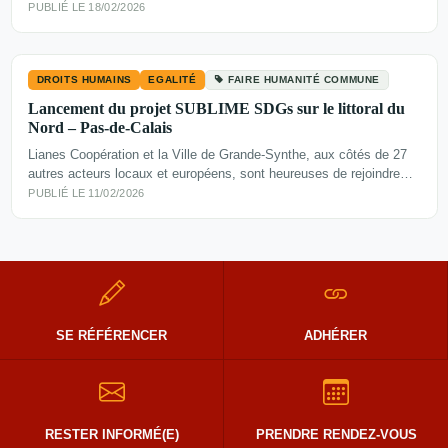
PUBLIÉ LE 18/02/2026
DROITS HUMAINS
EGALITÉ
FAIRE HUMANITÉ COMMUNE
Lancement du projet SUBLIME SDGs sur le littoral du
Nord – Pas-de-Calais
Lianes Coopération et la Ville de Grande-Synthe, aux côtés de 27
autres acteurs locaux et européens, sont heureuses de rejoindre…
PUBLIÉ LE 11/02/2026
SE RÉFÉRENCER
ADHÉRER
RESTER INFORMÉ(E)
PRENDRE RENDEZ-VOUS